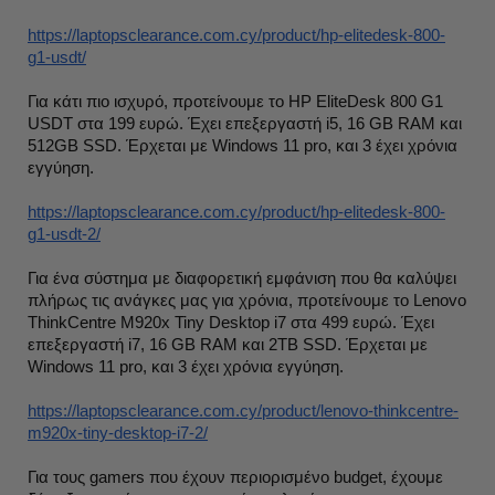
https://laptopsclearance.com.cy/product/hp-elitedesk-800-
g1-usdt/
Για κάτι πιο ισχυρό, προτείνουμε το HP EliteDesk 800 G1
USDT στα 199 ευρώ. Έχει επεξεργαστή i5, 16 GB RAM και
512GB SSD. Έρχεται με Windows 11 pro, και 3 έχει χρόνια
εγγύηση.
https://laptopsclearance.com.cy/product/hp-elitedesk-800-
g1-usdt-2/
Για ένα σύστημα με διαφορετική εμφάνιση που θα καλύψει
πλήρως τις ανάγκες μας για χρόνια, προτείνουμε το Lenovo
ThinkCentre M920x Tiny Desktop i7 στα 499 ευρώ. Έχει
επεξεργαστή i7, 16 GB RAM και 2ΤΒ SSD. Έρχεται με
Windows 11 pro, και 3 έχει χρόνια εγγύηση.
https://laptopsclearance.com.cy/product/lenovo-thinkcentre-
m920x-tiny-desktop-i7-2/
Για τους gamers που έχουν περιορισμένο budget, έχουμε