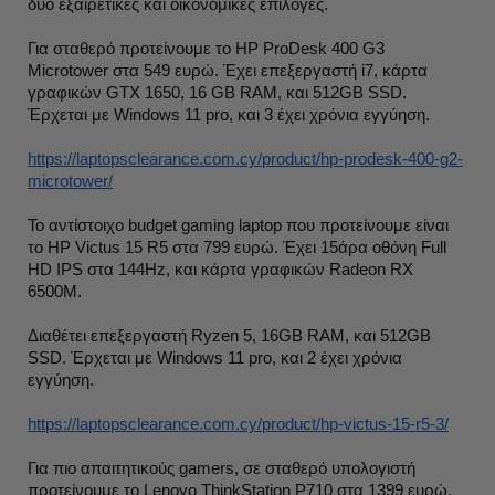
δύο εξαιρετικές και οικονομικές επιλογές.
Για σταθερό προτείνουμε το HP ProDesk 400 G3
Microtower στα 549 ευρώ. Έχει επεξεργαστή i7, κάρτα
γραφικών GTX 1650, 16 GB RAM, και 512GB SSD.
Έρχεται με Windows 11 pro, και 3 έχει χρόνια εγγύηση.
https://laptopsclearance.com.cy/product/hp-prodesk-400-g2-
microtower/
Το αντίστοιχο budget gaming laptop που προτείνουμε είναι
το HP Victus 15 R5 στα 799 ευρώ. Έχει 15άρα οθόνη Full
HD IPS στα 144Hz, και κάρτα γραφικών Radeon RX
6500M.
Διαθέτει επεξεργαστή Ryzen 5, 16GB RAM, και 512GB
SSD. Έρχεται με Windows 11 pro, και 2 έχει χρόνια
εγγύηση.
https://laptopsclearance.com.cy/product/hp-victus-15-r5-3/
Για πιο απαιτητικούς gamers, σε σταθερό υπολογιστή
προτείνουμε το Lenovo ThinkStation P710 στα 1399 ευρώ.