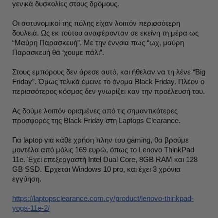
γενικά δυσκολίες στους δρόμους.
Οι αστυνομικοί της πόλης είχαν λοιπόν περισσότερη
δουλειά. Ως εκ τούτου αναφέρονταν σε εκείνη τη μέρα ως
“Μαύρη Παρασκευή”. Με την έννοια πως “ωχ, μαύρη
Παρασκευή θά ‘χουμε πάλι”.
Στους εμπόρους δεν άρεσε αυτό, και ήθελαν να τη λένε “Big
Friday”. Όμως τελικά έμεινε το όνομα Black Friday. Πλέον ο
περισσότερος κόσμος δεν γνωρίζει καν την προέλευσή του.
Ας δούμε λοιπόν ορισμένες από τις σημαντικότερες
προσφορές της Black Friday στη Laptops Clearance.
Για laptop για κάθε χρήση πλην του gaming, θα βρούμε
μοντέλα από μόλις 169 ευρώ, όπως το Lenovo ThinkPad
11e. Έχει επεξεργαστή Intel Dual Core, 8GB RAM και 128
GB SSD. Έρχεται Windows 10 pro, και έχει 3 χρόνια
εγγύηση.
https://laptopsclearance.com.cy/product/lenovo-thinkpad-
yoga-11e-2/