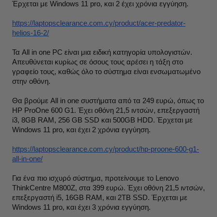
Έρχεται με Windows 11 pro, και 2 έχει χρόνια εγγύηση.
https://laptopsclearance.com.cy/product/acer-predator-
helios-16-2/
Τα All in one PC είναι μια ειδική κατηγορία υπολογιστών.
Απευθύνεται κυρίως σε όσους τους αρέσει η τάξη στο
γραφείο τους, καθώς όλο το σύστημα είναι ενσωματωμένο
στην οθόνη.
Θα βρούμε All in one συστήματα από τα 249 ευρώ, όπως το
HP ProOne 600 G1. Έχει οθόνη 21,5 ιντσών, επεξεργαστή
i3, 8GB RAM, 256 GB SSD και 500GB HDD. Έρχεται με
Windows 11 pro, και έχει 2 χρόνια εγγύηση.
https://laptopsclearance.com.cy/product/hp-proone-600-g1-
all-in-one/
Για ένα πιο ισχυρό σύστημα, προτείνουμε το Lenovo
ThinkCentre M800Z, στα 399 ευρώ. Έχει οθόνη 21,5 ιντσών,
επεξεργαστή i5, 16GB RAM, και 2ΤΒ SSD. Έρχεται με
Windows 11 pro, και έχει 3 χρόνια εγγύηση.