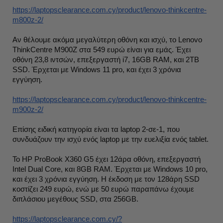
https://laptopsclearance.com.cy/product/lenovo-thinkcentre-
m800z-2/
Αν θέλουμε ακόμα μεγαλύτερη οθόνη και ισχύ, το Lenovo
ThinkCentre M900Z στα 549 ευρώ είναι για εμάς. Έχει
οθόνη 23,8 ιντσών, επεξεργαστή i7, 16GB RAM, και 2ΤΒ
SSD. Έρχεται με Windows 11 pro, και έχει 3 χρόνια
εγγύηση.
https://laptopsclearance.com.cy/product/lenovo-thinkcentre-
m900z-2/
Επίσης ειδική κατηγορία είναι τα laptop 2-σε-1, που
συνδυάζουν την ισχύ ενός laptop με την ευελιξία ενός tablet.
Το HP ProBook X360 G5 έχει 12άρα οθόνη, επεξεργαστή
Intel Dual Core, και 8GB RAM. Έρχεται με Windows 10 pro,
και έχει 3 χρόνια εγγύηση. Η έκδοση με τον 128άρη SSD
κοστίζει 249 ευρώ, ενώ με 50 ευρώ παραπάνω έχουμε
διπλάσιου μεγέθους SSD, στα 256GB.
https://laptopsclearance.com.cy/?