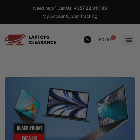
Need help? Call Us:
+357 22 311 183
My Account
Order Tracking
0
€
0.00
0
€
0.00