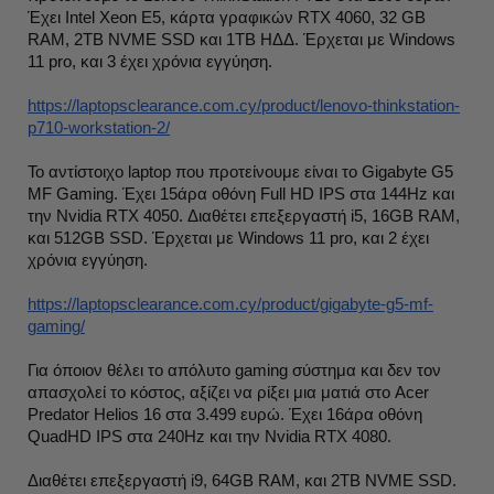
Έχει Intel Xeon E5, κάρτα γραφικών RTX 4060, 32 GB
RAM, 2TB NVME SSD και 1ΤΒ ΗΔΔ. Έρχεται με Windows
11 pro, και 3 έχει χρόνια εγγύηση.
https://laptopsclearance.com.cy/product/lenovo-thinkstation-
p710-workstation-2/
Το αντίστοιχο laptop που προτείνουμε είναι το Gigabyte G5
MF Gaming. Έχει 15άρα οθόνη Full HD IPS στα 144Hz και
την Nvidia RTX 4050. Διαθέτει επεξεργαστή i5, 16GB RAM,
και 512GB SSD. Έρχεται με Windows 11 pro, και 2 έχει
χρόνια εγγύηση.
https://laptopsclearance.com.cy/product/gigabyte-g5-mf-
gaming/
Για όποιον θέλει το απόλυτο gaming σύστημα και δεν τον
απασχολεί το κόστος, αξίζει να ρίξει μια ματιά στο Acer
Predator Helios 16 στα 3.499 ευρώ. Έχει 16άρα οθόνη
QuadHD IPS στα 240Hz και την Nvidia RTX 4080.
Διαθέτει επεξεργαστή i9, 64GB RAM, και 2TB NVME SSD.