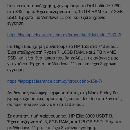
Για πιο απαιτητική χρήση, ξεχωρίσαμε το Dell Latitude 7280
στα 349 ευρώ. Έχει επεξεργαστή i5, 16 GB RAM και 512GB
SSD. Έρχεται με Windows 11 pro, και έχει 3 χρόνια
εγγύηση.
https://laptopsclearance.com.cy/product/dell-latitude-7280-2/
Για High End χρήση συνιστούμε το HP 15S στα 749 ευρώ.
Έχει επεξεργαστή Ryzen 7, 16GB RAM, και 2 TB NVME
SSD, και είναι ένα laptop που θα καλύψει τις ανάγκες μας
για χρόνια. Έρχεται με Windows 11 pro, και έχει 3 χρόνια
εγγύηση.
https://laptopsclearance.com.cy/product/hp-15s-7/
Αν δεν μας ενδιαφέρει η φορητότητα, στη Black Friday θα
βρούμε εξαιρετικές προσφορές και σε desktop υπολογιστές
σε τιμές που ξεκινούν από τα 119 ευρώ.
Σε αυτή την τιμή παίρνουμε τον HP Elite 8300 USDT i3.
Έχει επεξεργαστή i3, 8GB RAM, και 128 GB SSD. Έρχεται
με Windows 11 pro, και έχει 3 χρόνια εγγύηση.