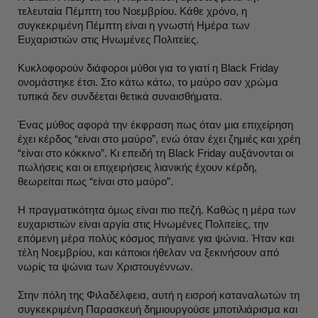
τελευταία Πέμπτη του Νοεμβρίου. Κάθε χρόνο, η
συγκεκριμένη Πέμπτη είναι η γνωστή Ημέρα των
Ευχαριστιών στις Ηνωμένες Πολιτείες.
Κυκλοφορούν διάφοροι μύθοι για το γιατί η Black Friday
ονομάστηκε έτσι. Στο κάτω κάτω, το μαύρο σαν χρώμα
τυπικά δεν συνδέεται θετικά συναισθήματα.
Ένας μύθος αφορά την έκφραση πως όταν μια επιχείρηση
έχει κέρδος “είναι στο μαύρο”, ενώ όταν έχει ζημιές και χρέη
“είναι στο κόκκινο”. Κι επειδή τη Black Friday αυξάνονται οι
πωλήσεις και οι επιχειρήσεις λιανικής έχουν κέρδη,
θεωρείται πως “είναι στο μαύρο”.
Η πραγματικότητα όμως είναι πιο πεζή. Καθώς η μέρα των
ευχαριστιών είναι αργία στις Ηνωμένες Πολιτείες, την
επόμενη μέρα πολύς κόσμος πήγαινε για ψώνια. Ήταν και
τέλη Νοεμβρίου, και κάποιοι ήθελαν να ξεκινήσουν από
νωρίς τα ψώνια των Χριστουγέννων.
Στην πόλη της Φιλαδέλφεια, αυτή η εισροή καταναλωτών τη
συγκεκριμένη Παρασκευή δημιουργούσε μποτιλιάρισμα και