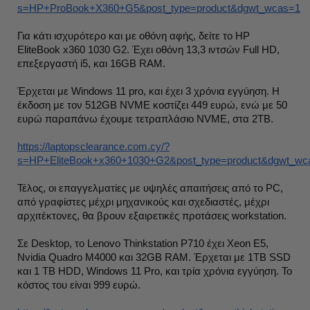
s=HP+ProBook+X360+G5&post_type=product&dgwt_wcas=1
Για κάτι ισχυρότερο και με οθόνη αφής, δείτε το HP
EliteBook x360 1030 G2. Έχει οθόνη 13,3 ιντσών Full HD,
επεξεργαστή i5, και 16GB RAM.
Έρχεται με Windows 11 pro, και έχει 3 χρόνια εγγύηση. Η
έκδοση με τον 512GB NVME κοστίζει 449 ευρώ, ενώ με 50
ευρώ παραπάνω έχουμε τετραπλάσιο NVME, στα 2TB.
https://laptopsclearance.com.cy/?
s=HP+EliteBook+x360+1030+G2&post_type=product&dgwt_wc
Τέλος, οι επαγγελματίες με υψηλές απαιτήσεις από το PC,
από γραφίστες μέχρι μηχανικούς και σχεδιαστές, μέχρι
αρχιτέκτονες, θα βρουν εξαιρετικές προτάσεις workstation.
Σε Desktop, το Lenovo Thinkstation P710 έχει Xeon E5,
Nvidia Quadro M4000 και 32GB RAM. Έρχεται με 1TB SSD
και 1 TB HDD, Windows 11 Pro, και τρία χρόνια εγγύηση. Το
κόστος του είναι 999 ευρώ.