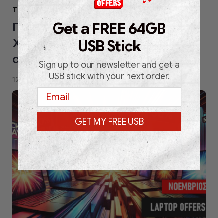
TECHNOLOGY
Get a FREE 64GB
ΓΙΑ ΛΙΓΕΣ ΜΕΡΕΣ ΜΟΝΟ:
Χριστουγεννιάτικες προσφορές
USB Stick
από τη Laptops Clearance
Sign up to our newsletter and get a
USB stick with your next order.
12 Dec 2024
0 comment
laptopsclearance
by
Email
GET MY FREE USB