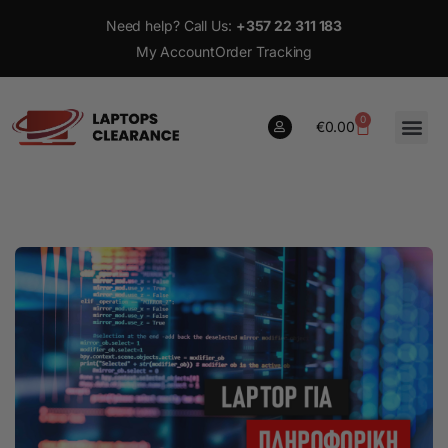
Need help? Call Us:
+357 22 311 183
My Account
Order Tracking
0
€
0.00
0
€
0.00