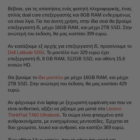
Βέβαια, για τις απαιτήσεις ενός φοιτητή πληροφορικής, ένας
απλός dual core επεξεργαστής και 8GB RAM ενδεχομένως
να είναι λίγα. Για πιο άνετη χρήση, στην
ίδια σει
ά θα βρούμε
επεξεργαστή i5, μέχρι 16GB RAM, και μέχρι 2TB SSD. Στην
ανώτερή του έκδοση, θα μας κοστίσει 399 ευρώ.
Αν κοιτάζουμε εξ αρχής για επεξεργαστή i5, προτείνουμε το
Dell Latitude 5550
. Το μοντέλο των 329 ευρώ έχει
επεξεργαστή i5, 8 GB RAM, 512GB SSD, και οθόνη 15,6
ιντσών HD.
Θα βρούμε το
ίδιο μοντέλο
με μέχρι 16GB RAM, και μέχρι
2TB SSD. Στην ανώτερή του έκδοση, θα μας κοστίσει 429
ευρώ.
Αν ψάχνουμε ένα laptop με ξεχωριστή εμφάνιση και που να
είναι ανθεκτικό, αξίζει να ρίξουμε μια ματιά στο
Lenovo
ThinkPad T460 Ultrabook
. Το σώμα είναι φτιαγμένο από
ανθρακονήματα, με ενισχυμένους μεντεσέδες. Έρχεται σε
δύο χρώματα, λευκό και ανθρακί, και κοστίζει 369 ευρώ.